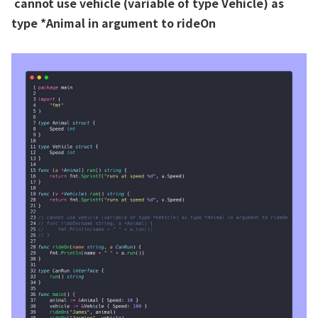
cannot use vehicle (variable of type
Vehicle) as
type *Animal in argument to rideOn