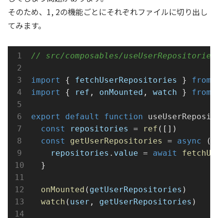
そのため、1, 2の機能ごとにそれぞれファイルに切り出し
てみます。
// src/composables/useUserRepositori
import
 { 
fetchUserRepositories
 } 
from
import
 { 
ref
, 
onMounted
, 
watch
 } 
from
export
default
function
useUserReposit
const
repositories
=
ref
([])
const
getUserRepositories
=
async
 ()
repositories
.
value
=
await
fetchUs
  }
onMounted
(
getUserRepositories
)
watch
(
user
, 
getUserRepositories
)