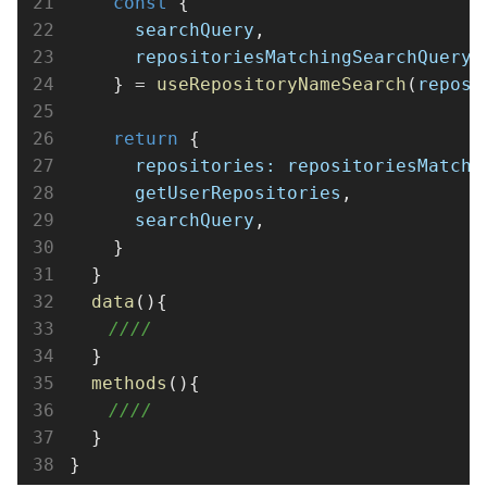
const
 {
searchQuery
,
repositoriesMatchingSearchQuery
    } 
=
useRepositoryNameSearch
(
reposi
return
 {
repositories:
repositoriesMatchi
getUserRepositories
,
searchQuery
,
    }
  }
data
(){
////
  }
methods
(){
////
  }
}