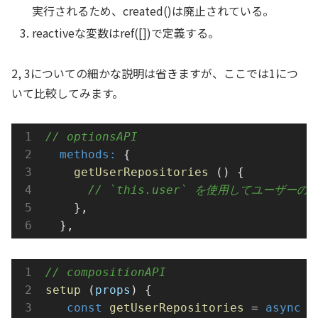
実行されるため、created()は廃止されている。
reactiveな変数はref([])で定義する。
2, 3についての細かな説明は省きますが、ここでは1につ
いて比較してみます。
// optionsAPI
  methods:
 {
getUserRepositories
 () {
// `this.user` を使用してユーザー
    },
  },
// compositionAPI
setup
 (
props
) {
const
getUserRepositories
=
async
 (