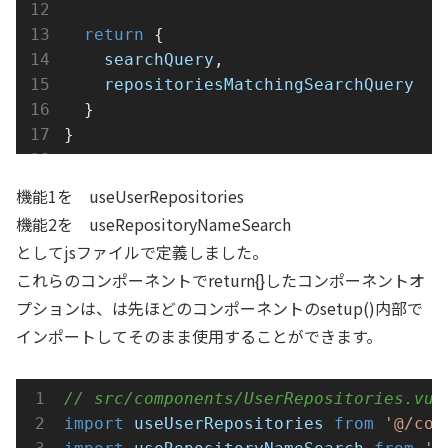
return
 {
searchQuery
,
repositoriesMatchingSearchQuery
  }
}
機能1を useUserRepositories
機能2を useRepositoryNameSearch
としてjsファイルで定義しました。
これらのコンポーネントでreturn{}したコンポーネントオ
プションは、は先ほどのコンポーネントのsetup()内部で
インポートしてそのまま使用することができます。
// src/components/UserRepositories.vue
import
useUserRepositories
from
'@/com