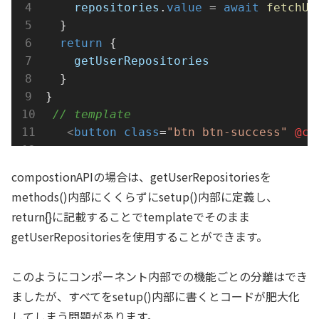
repositories
.
value
=
await
fetchUs
  }
return
 {
getUserRepositories
  }
}
// template
<
button
class
=
"btn btn-success"
@cl
compostionAPIの場合は、getUserRepositoriesを
methods()内部にくくらずにsetup()内部に定義し、
return{}に記載することでtemplateでそのまま
getUserRepositoriesを使用することができます。
このようにコンポーネント内部での機能ごとの分離はでき
ましたが、すべてをsetup()内部に書くとコードが肥大化
してしまう問題があります。