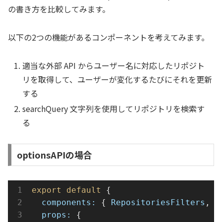
の書き方を比較してみます。
以下の2つの機能があるコンポーネントを考えてみます。
適当な外部 API からユーザー名に対応したリポジト
リを取得して、ユーザーが変化するたびにそれを更新
する
searchQuery 文字列を使用してリポジトリを検索す
る
optionsAPIの場合
export
default
 {
components
:
 { 
RepositoriesFilters
, 
R
props
:
 {