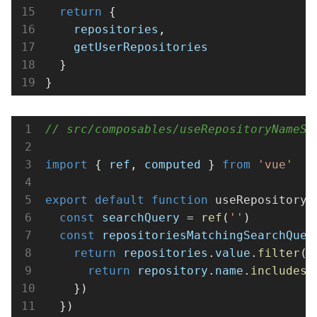
return
 {
repositories
,
getUserRepositories
  }
}
// src/composables/useRepositoryName
import
 { 
ref
, 
computed
 } 
from
'vue'
export
default
function
useRepositoryN
const
searchQuery
=
ref
(
''
)
const
repositoriesMatchingSearchQuer
return
repositories
.
value
.
filter
(
r
return
repository
.
name
.
includes
(
    })
  })