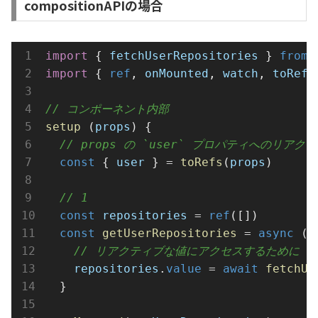
compositionAPIの場合
import
 { 
fetchUserRepositories
 } 
from
import
 { 
ref
, 
onMounted
, 
watch
, 
toRefs
// コンポーネント内部
setup
 (
props
) {
// props の `user` プロパティへのリア
const
 { 
user
 } 
=
toRefs
(
props
)
// 1
const
repositories
=
ref
([])
const
getUserRepositories
=
async
 ()
// リアクティブな値にアクセスするために `prop
repositories
.
value
=
await
fetchUs
  }