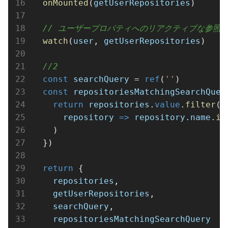
onMounted
(
getUserRepositories
)
// ユーザープロパティへのリアクティブな参照
watch
(
user
, 
getUserRepositories
)
//2
const
searchQuery
=
ref
(
''
)
const
repositoriesMatchingSearchQuer
return
repositories
.
value
.
filter
(
repository
=>
repository
.
name
.
in
    )
  })
return
 {
repositories
,
getUserRepositories
,
searchQuery
,
repositoriesMatchingSearchQuery