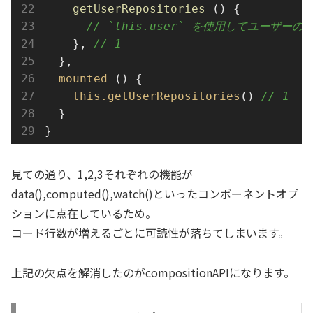
getUserRepositories
 () {
// `this.user` を使用してユーザー
    }, 
// 1
  },
mounted
 () {
this
.
getUserRepositories
() 
// 1
  }
}
見ての通り、1,2,3それぞれの機能が
data(),computed(),watch()といったコンポーネントオプ
ションに点在しているため。
コード行数が増えるごとに可読性が落ちてしまいます。
上記の欠点を解消したのがcompositionAPIになります。