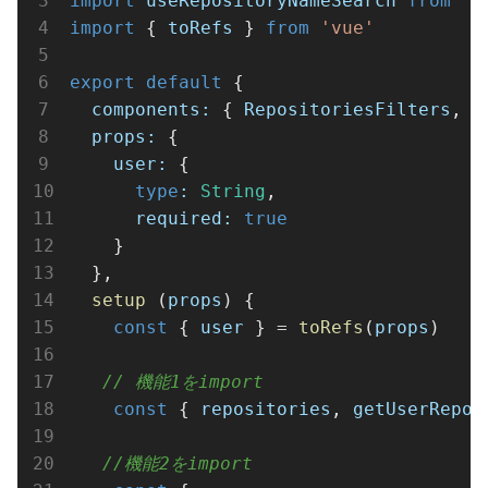
import
useRepositoryNameSearch
from
'@
import
 { 
toRefs
 } 
from
'vue'
export
default
 {
components:
 { 
RepositoriesFilters
, 
R
props:
 {
user:
 {
type
:
String
,
required:
true
    }
  },
setup
 (
props
) {
const
 { 
user
 } 
=
toRefs
(
props
)
// 機能1をimport
const
 { 
repositories
, 
getUserRepos
//機能2をimport