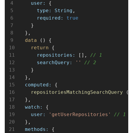
user
:
 {
type
:
String
,
required
:
true
    }
  },
data
 () {
return
 {
repositories
:
 [], 
// 1
searchQuery
:
''
// 2
    }
  },
computed
:
 {
repositoriesMatchingSearchQuery
 ()
  },
watch
:
 {
user
:
'getUserRepositories'
// 1
  },
methods
:
 {