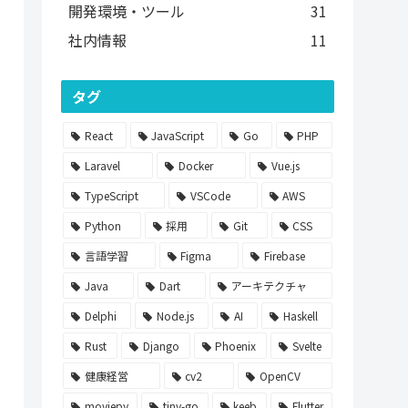
開発環境・ツール
31
社内情報
11
タグ
React
JavaScript
Go
PHP
Laravel
Docker
Vue.js
TypeScript
VSCode
AWS
Python
採用
Git
CSS
言語学習
Figma
Firebase
Java
Dart
アーキテクチャ
Delphi
Node.js
AI
Haskell
Rust
Django
Phoenix
Svelte
健康経営
cv2
OpenCV
moviepy
tiny-go
keeb
Flutter