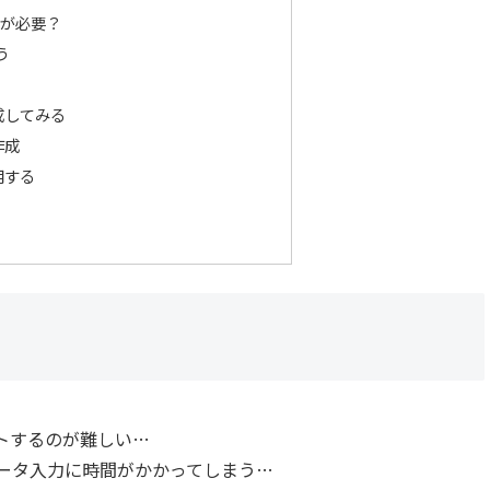
成が必要？
う
成してみる
作成
用する
？
トするのが難しい…
ータ入力に時間がかかってしまう…