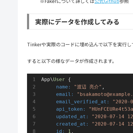
※Fakerについて詳しくは
公式Github
参照
実際にデータを作成してみる
Tinkerや実際のコードに埋め込んで以下を実行
すると以下の様なデータが作成されます。
App\
User 
{
     name:
"渡辺 亮介"
,
     email:
"bsakamoto@example
     email_verified_at:
"2020-
     api_token:
"HUnFCEURe4t53
     updated_at:
"2020-07-14 1
     created_at:
"2020-07-14 1
     id:
1
,