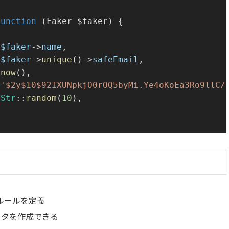
function
(
Faker
$faker
)
{
$faker
->
name
,
$faker
->
unique
()
->
safeEmail
,
now
(),
'$2y$10$92IXUNpkjO0rOQ5byMi.Ye4oKoEa3Ro9llC/
Str
::
random
(
10
),
ルールを定義
ータを作成できる