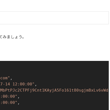
してみましょう。
.com"
,
07-14 12:00:00"
,
aMbPtPJc2CTPFj9Cnt1KAyjA5Fo161t80sgjmBxLv6vWd
2:00:00"
,
2:00:00"
,