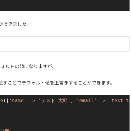
ができました。
デフォルトの値になりますが、
値を渡すことでデフォルト値を上書きすることができます。
te
([
'name'
=>
'テスト 太郎'
, 
'email'
=>
'test_t
.com"
,