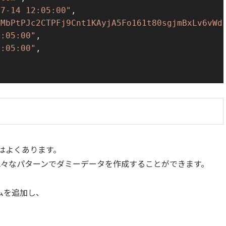
07-14 12:05:00"
,
aMbPtPJc2CTPFj9Cnt1KAyjA5Fo161t80sgjmBxLv6vWd
2:05:00"
,
2:05:00"
,
はよくあります。
、色々なパターンでダミーデータを作成することができます。
カラムを追加し、