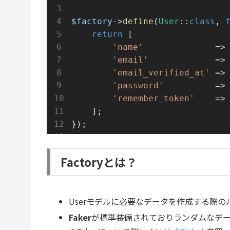
$factory
->
define
(
User
::
class
, 
return
 [
'name'
=>
'email'
=>
'email_verified_at'
=>
'password'
=>
'remember_token'
=>
    ];
});
Factoryとは？
Userモデルに必要なデータを作成する際の
Faker
が標準装備されておりランダムなデ