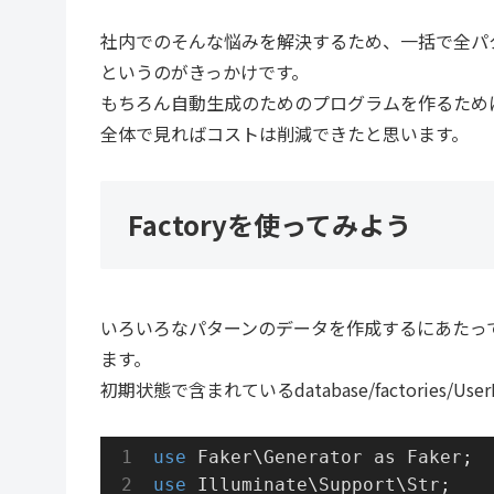
社内でのそんな悩みを解決するため、一括で全パ
というのがきっかけです。
もちろん自動生成のためのプログラムを作るため
全体で見ればコストは削減できたと思います。
Factoryを使ってみよう
いろいろなパターンのデータを作成するにあたって、
ます。
初期状態で含まれているdatabase/factories/Use
use
Faker
\
Generator
as
Faker
;
use
Illuminate
\
Support
\
Str
;