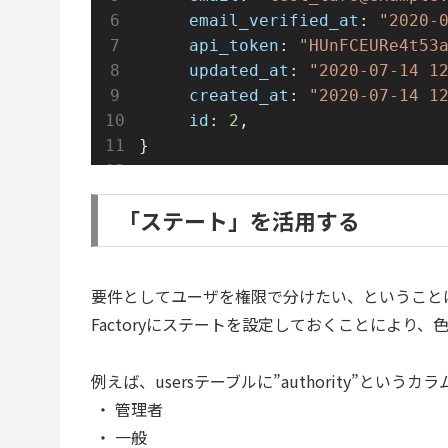
email_verified_at
: 
"2020-
api_token
: 
"HUnFCEURe4t53
updated_at
: 
"2020-07-14 1
created_at
: 
"2020-07-14 1
id
: 
2
,
}
「ステート」を活用する
要件としてユーザを権限で分けたい、ということ
Factoryにステートを設定しておくことにより
例えば、usersテーブルに”authority”という
・ 管理者
・ 一般