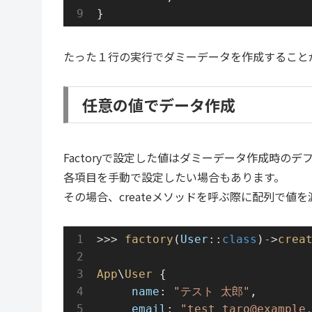
}
たった１行の実行でダミーデータを作成すること
任意の値でデータ作成
Factoryで設定した値はダミーデータ作成時の
各項目を手動で設定したい場合もあります。
その場合、createメソッドを呼ぶ際に配列で
>>>
factory
(
User
::
class
)
-
>
crea
App
\
User
 {
name
: 
"テスト 太郎"
,
email
: 
"test_taro@example